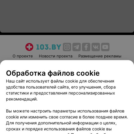
О проекте
Новости проекта
Размещение рекламы
Медицинский маркетинг
Публичный договор
Обработка файлов cookie
Пользовательское соглашение
Способы оплаты
Наш сайт использует файлы cookie для обеспечения
Вакансии
Партнеры
удобства пользователей сайта, его улучшения, сбора
Написать руководителю 103.by
статистики и предоставления персонализированных
Написать в поддержку
рекомендаций.
Персональные настройки cookie
Вы можете настроить параметры использования файлов
Обработка персональных данных
cookie или изменить свое согласие в более позднее время.
Для получения дополнительной информации о целях,
сроках и порядке использования файлов cookie вы