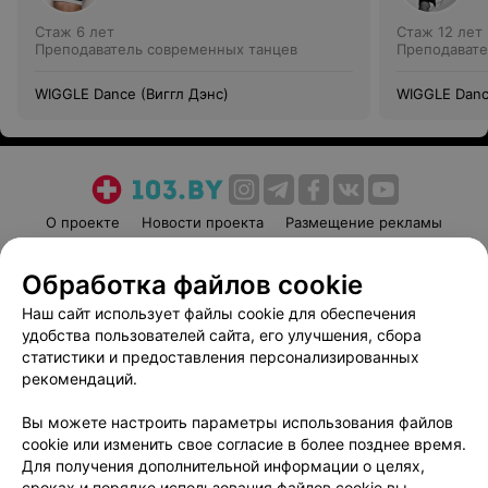
Стаж 6 лет
Стаж 12 лет
Преподаватель современных танцев
Преподавате
WIGGLE Dance (Виггл Дэнс)
WIGGLE Danc
О проекте
Новости проекта
Размещение рекламы
Медицинский маркетинг
Публичный договор
Обработка файлов cookie
Пользовательское соглашение
Способы оплаты
Наш сайт использует файлы cookie для обеспечения
Вакансии
Партнеры
удобства пользователей сайта, его улучшения, сбора
Написать руководителю 103.by
статистики и предоставления персонализированных
Написать в поддержку
рекомендаций.
Персональные настройки cookie
Вы можете настроить параметры использования файлов
Обработка персональных данных
cookie или изменить свое согласие в более позднее время.
Для получения дополнительной информации о целях,
сроках и порядке использования файлов cookie вы