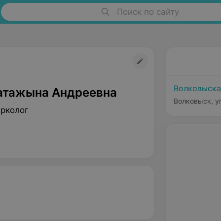
Поиск по сайту
Волковыска
атажына Андреевна
Волковыск, ул
арколог