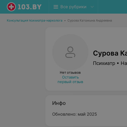
Все рубрики
Консультация психиатра-нарколога
•
Сурова Катажына Андреевна
Сурова К
Психиатр • Н
Нет отзывов
Оставить
первый отзыв
Инфо
Обновлено: май 2025