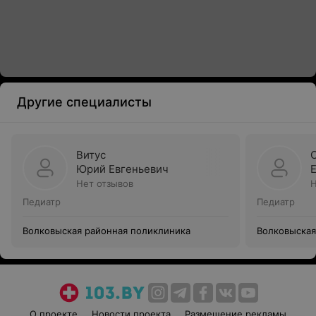
Другие специалисты
Витус
Юрий Евгеньевич
Нет отзывов
Н
Педиатр
Педиатр
Волковыская районная поликлиника
Волковыская
О проекте
Новости проекта
Размещение рекламы