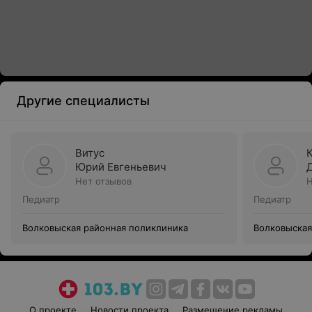
Другие специалисты
Витус
Юрий Евгеньевич
Нет отзывов
Н
Педиатр
Педиатр
Волковыская районная поликлиника
Волковыская
О проекте
Новости проекта
Размещение рекламы