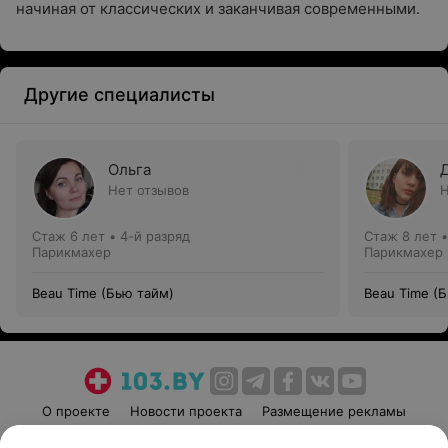
начиная от классических и заканчивая современными.
Другие специалисты
Ольга
Нет отзывов
Н
Стаж 6 лет
•
4-й разряд
Стаж 8 лет
Парикмахер
Парикмахер
Beau Time (Бью тайм)
Beau Time (
О проекте
Новости проекта
Размещение рекламы
Медицинский маркетинг
Публичный договор