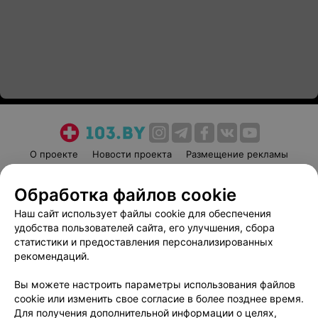
О проекте
Новости проекта
Размещение рекламы
Медицинский маркетинг
Публичный договор
Обработка файлов cookie
Пользовательское соглашение
Способы оплаты
Наш сайт использует файлы cookie для обеспечения
Вакансии
Партнеры
удобства пользователей сайта, его улучшения, сбора
Написать руководителю 103.by
статистики и предоставления персонализированных
Написать в поддержку
рекомендаций.
Персональные настройки cookie
Вы можете настроить параметры использования файлов
Обработка персональных данных
cookie или изменить свое согласие в более позднее время.
Для получения дополнительной информации о целях,