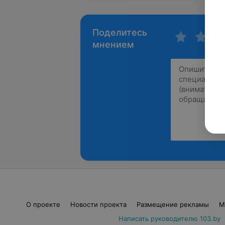
Поделитесь
мнением
О проекте
Новости проекта
Размещение рекламы
М
Написать руководителю 103.by