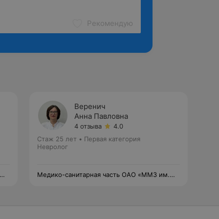
Рекомендую
Веренич
Анна Павловна
4 отзыва
4.0
Стаж 25 лет
•
Первая категория
Невролог
Медико-санитарная часть ОАО «ММЗ им.
С.И.Вавилова — управляющая компания
холдинга «БелОМО»