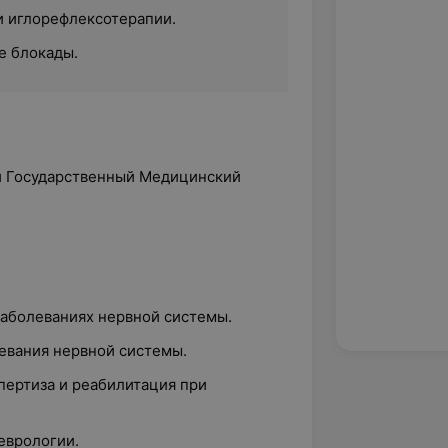
 иглорефлексотерапии.
е блокады.
й Государственный Медицинский
 заболеваниях нервной системы.
левания нервной системы.
пертиза и реабилитация при
неврологии.