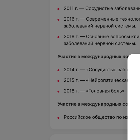
2011 г. — Сосудистые заболеван
2016 г. — Современные техноло
заболеваний нервной системы.
2018 г. — Основные вопросы кли
заболеваний нервной системы.
Участие в международных конфер
2014 г. — «Сосудистые заболева
2015 г. — «Нейропатическая бол
2018 г. — «Головная боль».
Участие в международных сообще
Российское общество по изучен