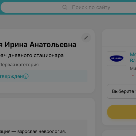
Поиск по сайту
я Ирина Анатольевна
Ме
рач дневного стационара
Ва
Первая категория
Ми
твержден
Выберите 
ация — взрослая неврология.