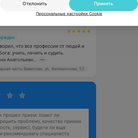
Отклонить
Принять
авилова, ул. Филимонова, 53
Персональные настройки Cookie
вержден
ворил, что все профессии от людей и 
ога: учить, лечить и судить. 

на Анатольевн...
рная часть Вавилова, ул. Филимонова, 53