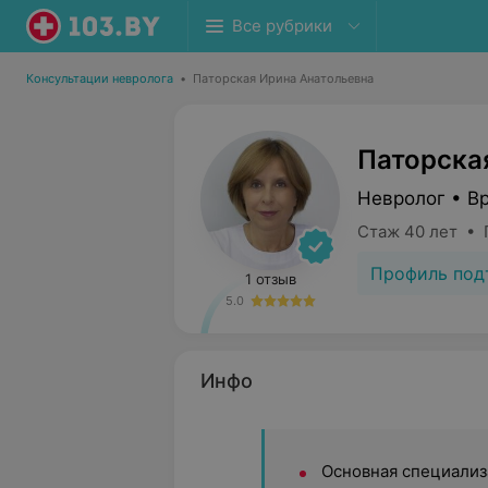
Все рубрики
Консультации невролога
•
Паторская Ирина Анатольевна
Паторска
Невролог • В
Стаж 40 лет • 
Профиль под
1 отзыв
5.0
Инфо
Основная специализ