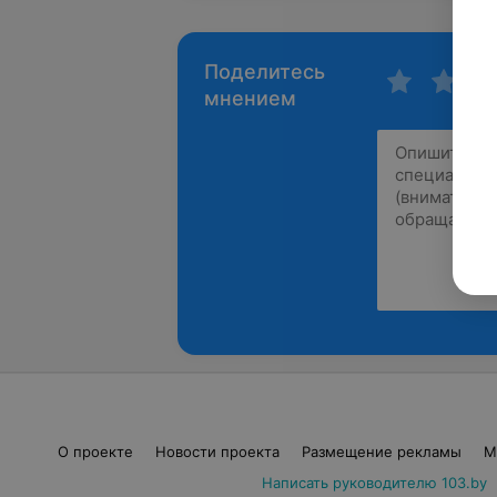
Поделитесь
мнением
О проекте
Новости проекта
Размещение рекламы
М
Написать руководителю 103.by