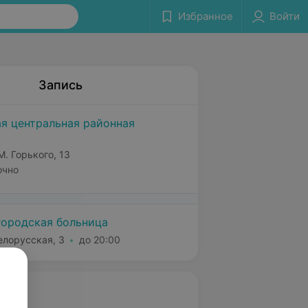
Избранное
Войти
Запись
я центральная районная
М. Горького, 13
очно
городская больница
елорусская, 3
до 20:00