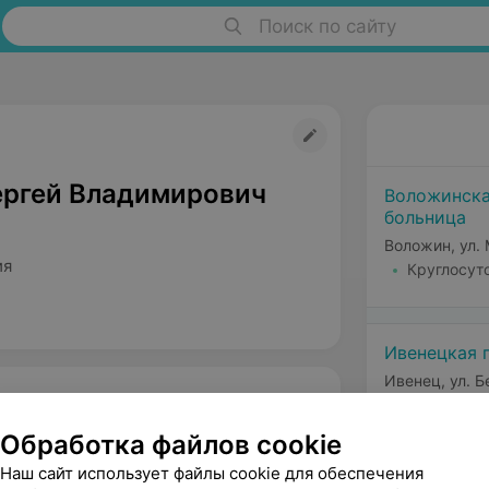
Поиск по сайту
ергей Владимирович
Воложинска
больница
Воложин, ул. 
ия
Круглосут
Ивенецкая 
Ивенец, ул. Б
Обработка файлов cookie
Наш сайт использует файлы cookie для обеспечения