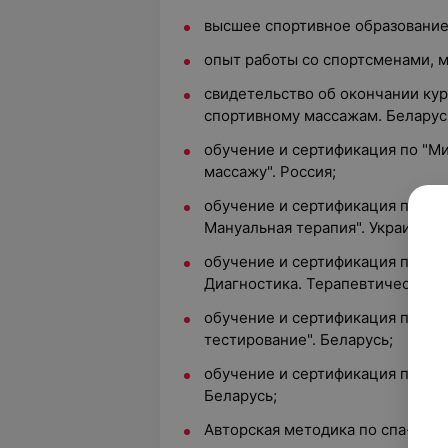
высшее спортивное образование
опыт работы со спортсменами, м
свидетельство об окончании кур
спортивному массажам. Беларус
обучение и сертификация по "М
массажу". Россия;
обучение и сертификация по кур
Мануальная терапия". Украина;
обучение и сертификация по ку
Диагностика. Терапевтическое т
обучение и сертификация по ку
тестирование". Беларусь;
обучение и сертификация по "Т
Беларусь;
Авторская методика по спа-масс