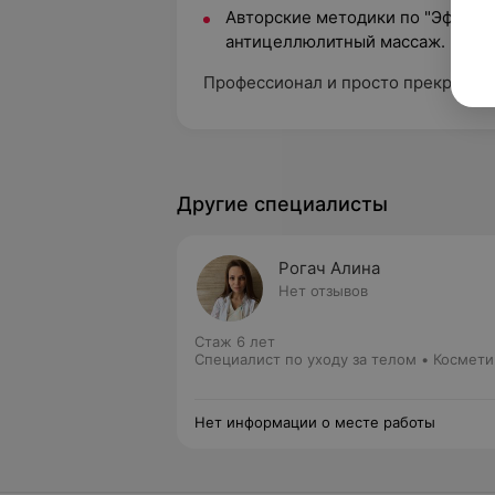
Авторские методики по "Эффект
антицеллюлитный массаж.
Профессионал и просто прекрасны
Другие специалисты
Рогач Алина
Нет отзывов
Стаж 6 лет
Специалист по уходу за телом • Космети
Нет информации о месте работы