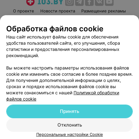
О проекте
Новости проекта
Размещение рекламы
Медицинский маркетинг
Публичный договор
Обработка файлов cookie
Пользовательское соглашение
Способы оплаты
Наш сайт использует файлы cookie для обеспечения
Вакансии
Партнеры
удобства пользователей сайта, его улучшения, сбора
Написать руководителю 103.by
статистики и предоставления персонализированных
Написать в поддержку
рекомендаций.
Персональные настройки cookie
Вы можете настроить параметры использования файлов
Обработка персональных данных
cookie или изменить свое согласие в более позднее время.
Для получения дополнительной информации о целях,
сроках и порядке использования файлов cookie вы
можете ознакомиться с нашей
Политикой обработки
файлов cookie
Принять
© 2026 ООО «Артокс Лаб», УНП 191700409
| 220012, Республика Беларусь,
г. Минск, улица Толбухина, 2, пом. 16 | help@103.by
Отклонить
Служба поддержки
+375 291212755
Персональные настройки Cookie