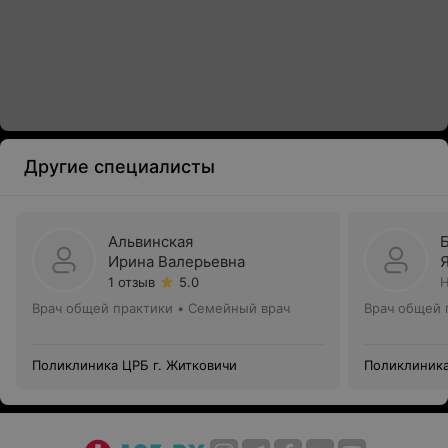
Другие специалисты
Альвинская
Ирина Валерьевна
1 отзыв
5.0
Н
Врач общей практики • Семейный врач
Врач общей 
Поликлиника ЦРБ г. Житковичи
Поликлиника