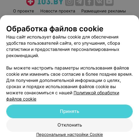
О проекте
Новости проекта
Размещение рекламы
Медицинский маркетинг
Публичный договор
Обработка файлов cookie
Пользовательское соглашение
Способы оплаты
Наш сайт использует файлы cookie для обеспечения
Вакансии
Партнеры
удобства пользователей сайта, его улучшения, сбора
Написать руководителю 103.by
статистики и предоставления персонализированных
Написать в поддержку
рекомендаций.
Персональные настройки cookie
Вы можете настроить параметры использования файлов
Обработка персональных данных
cookie или изменить свое согласие в более позднее время.
Для получения дополнительной информации о целях,
сроках и порядке использования файлов cookie вы
можете ознакомиться с нашей
Политикой обработки
файлов cookie
Принять
© 2026 ООО «Артокс Лаб», УНП 191700409
| 220012, Республика Беларусь,
г. Минск, улица Толбухина, 2, пом. 16 | help@103.by
Отклонить
Служба поддержки
+375 291212755
Персональные настройки Cookie