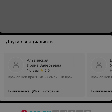
Другие специалисты
Альвинская
Ирина Валерьевна
1 отзыв
5.0
Н
Врач общей практики • Семейный врач
Врач общей 
Поликлиника ЦРБ г. Житковичи
Поликлиника