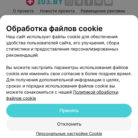
О проекте
Новости проекта
Размещение рекламы
Медицинский маркетинг
Публичный договор
Обработка файлов cookie
Пользовательское соглашение
Способы оплаты
Наш сайт использует файлы cookie для обеспечения
Вакансии
Партнеры
удобства пользователей сайта, его улучшения, сбора
Написать руководителю 103.by
статистики и предоставления персонализированных
Написать в поддержку
рекомендаций.
Персональные настройки cookie
Вы можете настроить параметры использования файлов
Обработка персональных данных
cookie или изменить свое согласие в более позднее время.
Для получения дополнительной информации о целях,
сроках и порядке использования файлов cookie вы
можете ознакомиться с нашей
Политикой обработки
файлов cookie
Принять
© 2026 ООО «Артокс Лаб», УНП 191700409
| 220012, Республика Беларусь,
г. Минск, улица Толбухина, 2, пом. 16 | help@103.by
Отклонить
Служба поддержки
+375 291212755
Персональные настройки Cookie