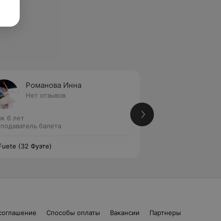
Романова Инна
Алейн
Нет отзывов
Нет от
ж 6 лет
Стаж 6 лет
подаватель балета
Преподаватель ба
Fuete (32 Фуэте)
32 Fuete (32 Фуэте
соглашение
Способы оплаты
Вакансии
Партнеры