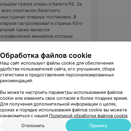
 Большом театре оперы и балета РБ. За
о всех спектаклях балетного
етных сценах оперных постановок. В
еларуси гастролировал в странах Юго-
Виталий также является
еографических миниатюр которые
 на международных конкурсах.
Обработка файлов cookie
Наш сайт использует файлы cookie для обеспечения
удобства пользователей сайта, его улучшения, сбора
статистики и предоставления персонализированных
рекомендаций.
Вы можете настроить параметры использования файлов
cookie или изменить свое согласие в более позднее время.
Для получения дополнительной информации о целях,
сроках и порядке использования файлов cookie вы можете
ознакомиться с нашей
Политикой обработки файлов cookie
Отклонить
Принять