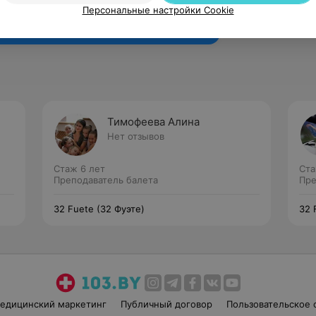
Рекомендую
Персональные настройки Cookie
Тимофеева Алина
Нет отзывов
Стаж 6 лет
Ста
Преподаватель балета
Пре
32 Fuete (32 Фуэте)
32 
едицинский маркетинг
Публичный договор
Пользовательское 