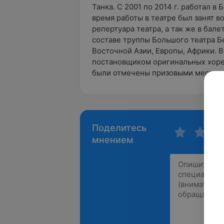
Танка. С 2001 по 2014 г. работал в
время работы в театре был занят в
репертуара театра, а так же в бал
составе труппы Большого театра Б
Восточной Азии, Европы, Африки. 
постановщиком оригинальных хор
были отмечены призовыми местами
Поделитесь
мнением