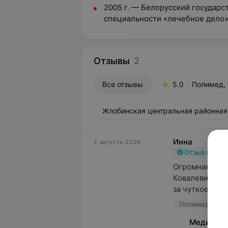
2005 г.
—
Белорусский государс
специальности «лечебное дело
Отзывы
2
Все отзывы
5.0
Полимед, 
Жлобинская центральная районная б
Инна
2 августа 2026
Отзыв подт
Огромная благ
Ковалевичу Ан
за чуткое и вн
Полимед, ул. К
Медицинс