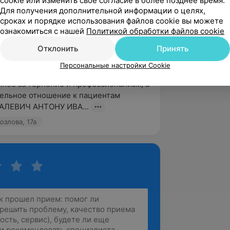
cookie или изменить свое согласие в более позднее время.
йте! Огромное спасибо за ваш отзыв! 
Для получения дополнительной информации о целях,
ельно передадим ваши теплые слова 
сроках и порядке использования файлов cookie вы можете
ознакомиться с нашей
Политикой обработки файлов cookie
ановичу и медицинской с...
Отклонить
Принять
евна
Персональные настройки Cookie
вержден
ное за терпение и профессионализм, а 
ельное отношение к пациентам 
АЛЕВИЧ АНТОНУ ИВА...
озлова, 17а