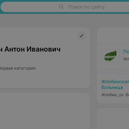
Поиск по сайту
ч Антон Иванович
П
Жл
Первая категория
Жлобинская
больница
Жлобин, ул. В