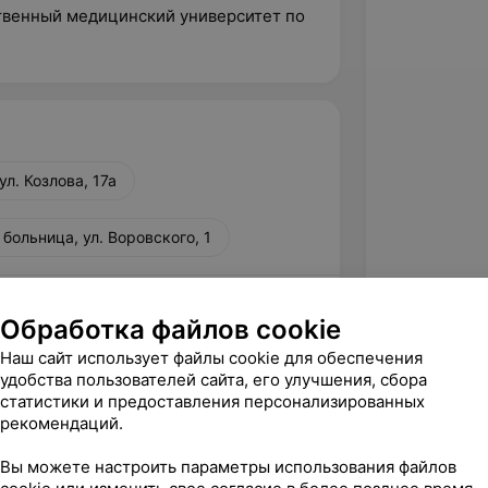
твенный медицинский университет по
»
ул. Козлова, 17а
ольница, ул. Воровского, 1
Обработка файлов cookie
вержден
одарность врачу-эндоскописту 
Наш сайт использует файлы cookie для обеспечения
удобства пользователей сайта, его улучшения, сбора
тону Ивановичу и медицинской сестре 
статистики и предоставления персонализированных
имательное отно...
рекомендаций.
озлова, 17а
Вы можете настроить параметры использования файлов
кий центр "Полимед"