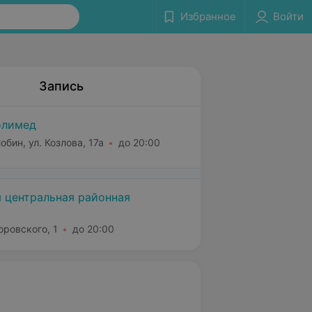
Избранное
Войти
Запись
олимед
обин, ул. Козлова, 17а
до 20:00
 центральная районная
оровского, 1
до 20:00