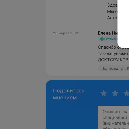
Здравству
Мы обязат
Антону Ив
Елена Никола
20 марта 2026
Отзыв подт
Спасибо огром
так-же уважит
ДОКТОРУ КОВ
Полимед, ул. К
Поделитесь
мнением