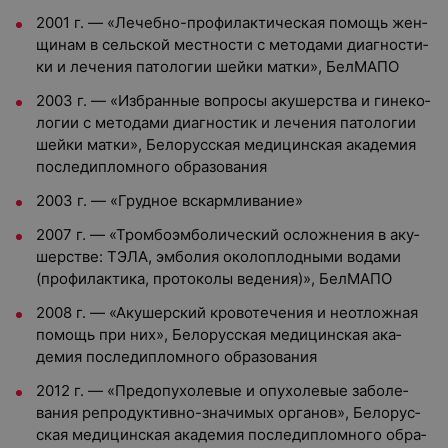
2001 г.
—
«Ле­чеб­но-про­филак­ти­чес­кая по­мощь жен­
щи­нам в сель­ской мес­тнос­ти с ме­тода­ми ди­аг­ности­
ки и ле­чения па­толо­гии шей­ки мат­ки», БелМАПО
2003 г.
—
«Из­бран­ные воп­ро­сы аку­шерс­тва и ги­неко­
логии с ме­тода­ми ди­аг­ностик и ле­чения па­толо­гии
шей­ки мат­ки», Бе­лорус­ская ме­дицин­ская ака­демия
пос­ле­дип­ломно­го об­ра­зова­ния
2003 г.
—
«Грудное вскармливание»
2007 г.
—
«Тром­бо­эм­бо­личес­кий ос­ложне­ния в аку­
шерс­тве: ТЭ­ЛА, эм­бо­лия око­лоп­лодны­ми во­дами
(про­филак­ти­ка, про­токо­лы ве­дения)», БелМАПО
2008 г.
—
«Аку­шер­ский кро­воте­чения и не­от­ложная
по­мощь при них», Бе­лорус­ская ме­дицин­ская ака­
демия пос­ле­дип­ломно­го об­ра­зова­ния
2012 г.
—
«Пре­допу­холе­вые и опу­холе­вые за­боле­
вания реп­ро­дук­тивно-зна­чимых ор­га­нов», Бе­лорус­
ская ме­дицин­ская ака­демия пос­ле­дип­ломно­го об­ра­