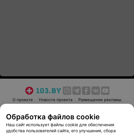
О проекте
Новости проекта
Размещение рекламы
Медицинский маркетинг
Публичный договор
Обработка файлов cookie
Пользовательское соглашение
Способы оплаты
Наш сайт использует файлы cookie для обеспечения
Вакансии
Партнеры
удобства пользователей сайта, его улучшения, сбора
Написать руководителю 103.by