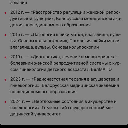
зова­ния
2012 г.
—
«Расс­трой­ство ре­гуля­ции жен­ской реп­ро­
дук­тивной фун­кции», Бе­лорус­ская ме­дицин­ская ака­
демия пос­ле­дип­ломно­го об­ра­зова­ния
2015 г.
—
«Па­толо­гия шей­ки мат­ки, вла­гали­ща, вуль­
вы. Ос­но­вы коль­пос­ко­пии», Па­толо­гия шей­ки мат­ки,
вла­гали­ща, вуль­вы. Ос­но­вы коль­пос­ко­пии
2019 г.
— «
Ди­аг­ности­ка, ле­чение и мо­нито­ринг за­
боле­ваний жен­ской реп­ро­дук­тивной сис­те­мы с кур­
сом ги­неко­логии дет­ско­го воз­раста», БелМАПО
2023 г.
—
«Ра­ди­очас­тотная те­рапия в аку­шерс­тве и
ги­неко­логии», Бе­лорус­ская ме­дицин­ская ака­демия
пос­ле­дип­ломно­го об­ра­зова­ния
2024 г.
—
«Не­от­ложные сос­то­яния в аку­шерс­тве и
ги­неко­логии», Го­мель­ский го­сударс­твен­ный ме­
дицин­ский уни­вер­си­тет