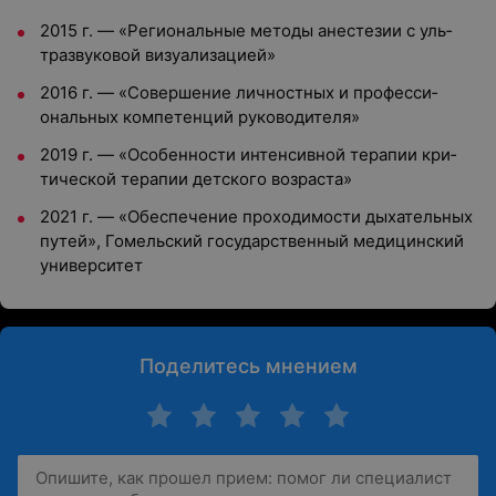
2015 г. — «Ре­ги­ональ­ные ме­тоды анес­те­зии с уль­
траз­ву­ковой ви­зу­али­заци­ей»
2016 г. — «Со­вер­ше­ние лич­нос­тных и про­фес­си­
ональ­ных ком­пе­тен­ций ру­ково­дите­ля»
2019 г. — «Осо­бен­ности ин­тенсив­ной те­рапии кри­
тичес­кой те­рапии дет­ско­го воз­раста»
2021 г. — «Обес­пе­чение про­ходи­мос­ти ды­хатель­ных
пу­тей», Го­мель­ский го­сударс­твен­ный ме­дицин­ский
уни­вер­си­тет
Поделитесь мнением