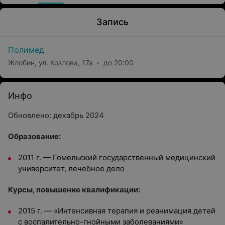
Запись
Полимед
Жлобин, ул. Козлова, 17а
до 20:00
Инфо
Обновлено: декабрь 2024
Образование:
2011 г. — Гомельский государственный медицинский
университет, лечебное дело
Курсы, повышение квалификации:
2015 г. — «Ин­тенсив­ная те­рапия и ре­ани­мация де­тей
с вос­па­литель­но-гной­ны­ми за­боле­вани­ями»