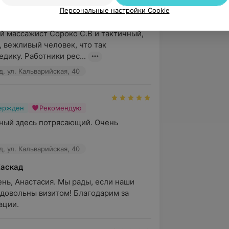
Персональные настройки Cookie
вержден
Рекомендую
 массажист Сороко С.В и тактичный, 
 вежливый человек, что так 
дику. Работники рес...
, ул. Кальварийская, 40
вержден
Рекомендую
ый здесь потрясающий. Очень 
, ул. Кальварийская, 40
Каскад
нь, Анастасия. Мы рады, если наши 
довольны визитом! Благодарим за 
ации.