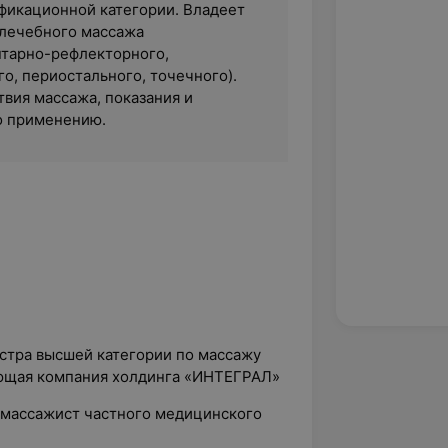
фикационной категории. Владеет
 лечебного массажа
нтарно-рефлекторного,
о, периостального, точечного).
вия массажа, показания и
о применению.
естра высшей категории по массажу
ющая компания холдинга «ИНТЕГРАЛ»
а-массажист частного медицинского