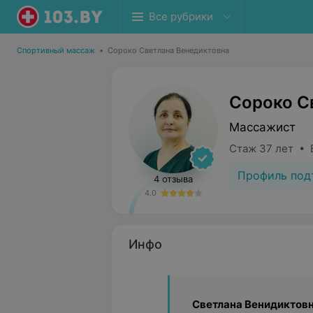
Все рубрики
Спортивный массаж
•
Сороко Светлана Венедиктовна
Сороко С
Массажист
Стаж 37 лет • 
Профиль под
4 отзыва
4.0
Инфо
Светлана Венидиктов