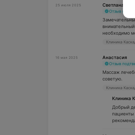
Светлана
25 июля 2025
Отзыв подт
Замечательный
внимательный,
необходимо ме
Клиника Каскад
Анастасия
16 мая 2025
Отзыв подт
Массаж лечебн
советую.
Клиника Каскад
Клиника 
Добрый де
пациенты 
рекоменд