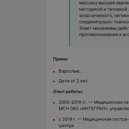
массажу высшей квали
методикой и техникой
(классического, сегме
соединительно-тканног
Знает механизмы дейст
противопоказания к ег
Прием:
Взрослые;
Дети от 2 лет.
Опыт работы:
2000–2019 гг. — Медицинская с
МСЧ ОАО «ИНТЕГРАЛ», управля
с 2019 г. — Медицинская сестр
центра