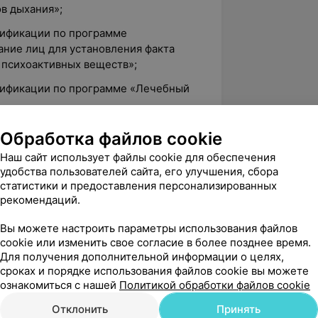
в дыхания»;
лификации по программе
ние лиц для установления факта
 психоактивных веществ»;
лификации по программе «Лечебный
лификации по программе «Лечебный
Обработка файлов cookie
болеваниях»;
Наш сайт использует файлы cookie для обеспечения
лификации по программе «Лечебный
удобства пользователей сайта, его улучшения, сбора
болеваниях»;
статистики и предоставления персонализированных
рекомендаций.
лификации по программе «Лечебный
истемы»
Вы можете настроить параметры использования файлов
cookie или изменить свое согласие в более позднее время.
Для получения дополнительной информации о целях,
сроках и порядке использования файлов cookie вы можете
ознакомиться с нашей
Политикой обработки файлов cookie
Клиника Каскад, ул. Кальварийская, 40
Отклонить
Принять