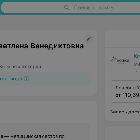
Поиск по сайту
ветлана Венедиктовна
Кл
Ми
Высшая категория
твержден
Лечебный
от 110,69
Запись дост
на
— медицинская сестра по