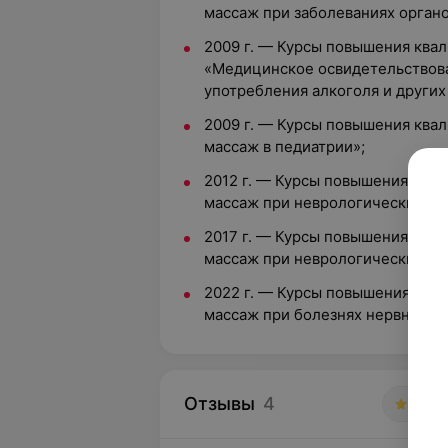
массаж при заболеваниях органо
2009 г. — Курсы повышения ква
«Медицинское освидетельствова
употребления алкоголя и других
2009 г. — Курсы повышения ква
массаж в педиатрии»;
2012 г. — Курсы повышения ква
массаж при неврологических за
2017 г. — Курсы повышения ква
массаж при неврологических за
2022 г. — Курсы повышения ква
массаж при болезнях нервной с
Отзывы
4
5.0