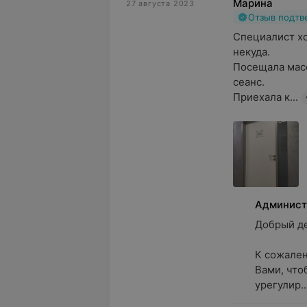
Марина
27 августа 2023
Отзыв подт
Специалист хо
некуда.

Посещала масс
сеанс.

Приехала к...
Админист
Добрый ден
К сожалени
Вами, что
урегулир..