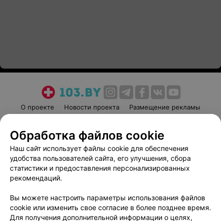
О проекте
Новости проекта
Размещение рекламы
Медицинский маркетинг
Публичный договор
Обработка файлов cookie
Пользовательское соглашение
Способы оплаты
Наш сайт использует файлы cookie для обеспечения
Вакансии
Партнеры
удобства пользователей сайта, его улучшения, сбора
Написать руководителю 103.by
статистики и предоставления персонализированных
Написать в поддержку
рекомендаций.
Персональные настройки cookie
Вы можете настроить параметры использования файлов
Обработка персональных данных
cookie или изменить свое согласие в более позднее время.
Для получения дополнительной информации о целях,