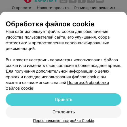
О проекте
Новости проекта
Размещение рекламы
Медицинский маркетинг
Публичный договор
Обработка файлов cookie
Пользовательское соглашение
Способы оплаты
Наш сайт использует файлы cookie для обеспечения
Вакансии
Партнеры
удобства пользователей сайта, его улучшения, сбора
Написать руководителю 103.by
статистики и предоставления персонализированных
Написать в поддержку
рекомендаций.
Персональные настройки cookie
Вы можете настроить параметры использования файлов
Обработка персональных данных
cookie или изменить свое согласие в более позднее время.
Для получения дополнительной информации о целях,
сроках и порядке использования файлов cookie вы
можете ознакомиться с нашей
Политикой обработки
файлов cookie
Принять
© 2026 ООО «Артокс Лаб», УНП 191700409
| 220012, Республика Беларусь,
г. Минск, улица Толбухина, 2, пом. 16 | help@103.by
Отклонить
Служба поддержки
+375 291212755
Персональные настройки Cookie