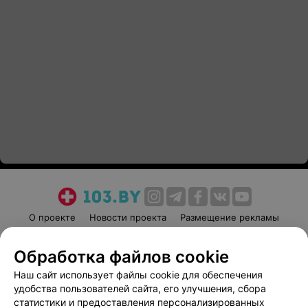
О проекте
Новости проекта
Размещение рекламы
Медицинский маркетинг
Публичный договор
Обработка файлов cookie
Пользовательское соглашение
Способы оплаты
Наш сайт использует файлы cookie для обеспечения
Вакансии
Партнеры
удобства пользователей сайта, его улучшения, сбора
Написать руководителю 103.by
статистики и предоставления персонализированных