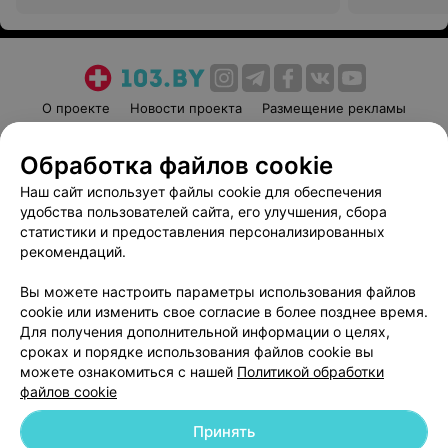
больница
больница
О проекте
Новости проекта
Размещение рекламы
Медицинский маркетинг
Публичный договор
Обработка файлов cookie
Пользовательское соглашение
Способы оплаты
Наш сайт использует файлы cookie для обеспечения
Вакансии
Партнеры
удобства пользователей сайта, его улучшения, сбора
Написать руководителю 103.by
статистики и предоставления персонализированных
Написать в поддержку
рекомендаций.
Персональные настройки cookie
Вы можете настроить параметры использования файлов
Обработка персональных данных
cookie или изменить свое согласие в более позднее время.
Для получения дополнительной информации о целях,
сроках и порядке использования файлов cookie вы
можете ознакомиться с нашей
Политикой обработки
файлов cookie
Принять
© 2026 ООО «Артокс Лаб», УНП 191700409
| 220012, Республика Беларусь,