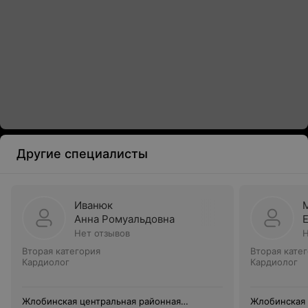
Другие специалисты
Иванюк
Анна Ромуальдовна
Нет отзывов
Н
Вторая категория
Вторая кате
Кардиолог
Кардиолог
Жлобинская центральная районная
Жлобинская 