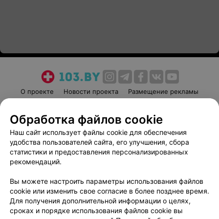
О проекте
Новости проекта
Размещение рекламы
Медицинский маркетинг
Публичный договор
Обработка файлов cookie
Пользовательское соглашение
Способы оплаты
Наш сайт использует файлы cookie для обеспечения
Вакансии
Партнеры
удобства пользователей сайта, его улучшения, сбора
Написать руководителю 103.by
статистики и предоставления персонализированных
Написать в поддержку
рекомендаций.
Персональные настройки cookie
Вы можете настроить параметры использования файлов
Обработка персональных данных
cookie или изменить свое согласие в более позднее время.
Для получения дополнительной информации о целях,
сроках и порядке использования файлов cookie вы