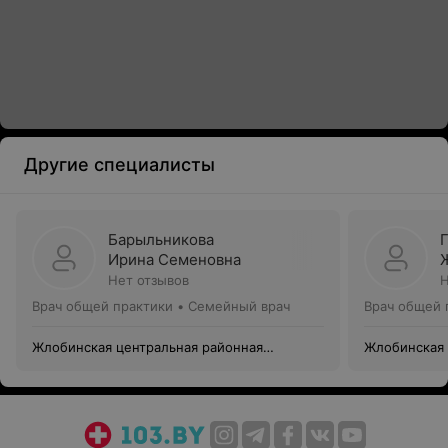
Другие специалисты
Барыльникова
Ирина Семеновна
Нет отзывов
Н
Врач общей практики • Семейный врач
Врач общей 
Жлобинская центральная районная
Жлобинская 
поликлиника
поликлиник