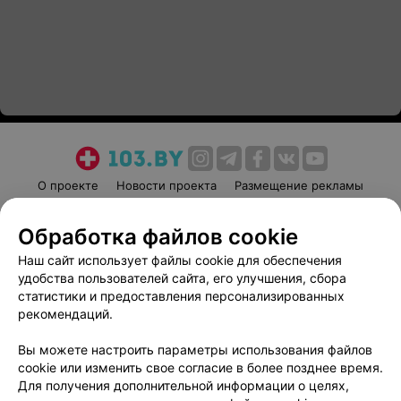
О проекте
Новости проекта
Размещение рекламы
Медицинский маркетинг
Публичный договор
Обработка файлов cookie
Пользовательское соглашение
Способы оплаты
Наш сайт использует файлы cookie для обеспечения
Вакансии
Партнеры
удобства пользователей сайта, его улучшения, сбора
Написать руководителю 103.by
статистики и предоставления персонализированных
Написать в поддержку
рекомендаций.
Персональные настройки cookie
Вы можете настроить параметры использования файлов
Обработка персональных данных
cookie или изменить свое согласие в более позднее время.
Для получения дополнительной информации о целях,