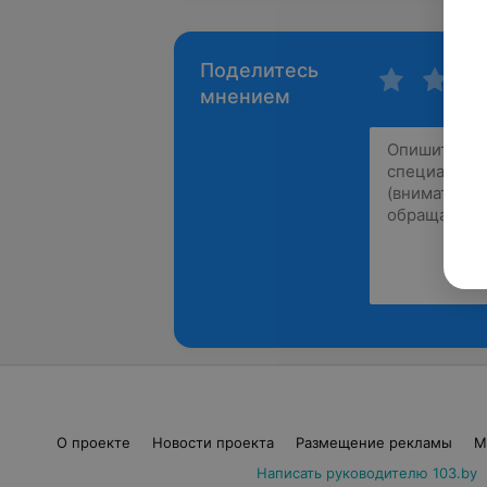
Поделитесь
мнением
О проекте
Новости проекта
Размещение рекламы
М
Написать руководителю 103.by