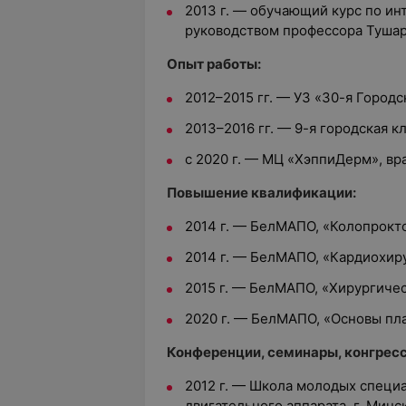
2013 г. — обучающий курс по и
руководством профессора Тушар
Опыт работы:
2012–2015 гг. — УЗ «30-я Городс
2013–2016 гг. — 9-я городская к
с 2020 г. — МЦ «ХэппиДерм», вр
Повышение квалификации:
2014 г. — БелМАПО, «Колопрокто
2014 г. — БелМАПО, «Кардиохиру
2015 г. — БелМАПО, «Хирургичес
2020 г. — БелМАПО, «Основы пл
Конференции, семинары, конгрес
2012 г. — Школа молодых специ
двигательного аппарата, г. Минск