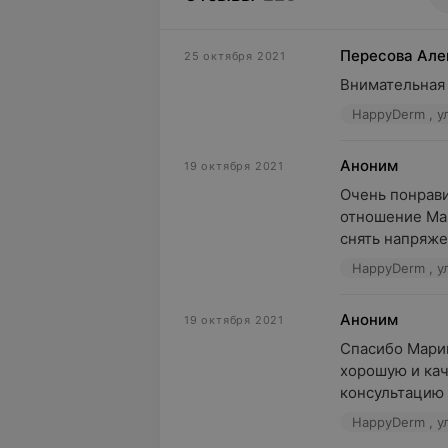
Пересова Але
25 октября 2021
Внимательная
HappyDerm , у
Аноним
19 октября 2021
Очень понрави
отношение Мар
снять напряжен
HappyDerm , у
Аноним
19 октября 2021
Спасибо Марии
хорошую и кач
консультацию 
HappyDerm , у