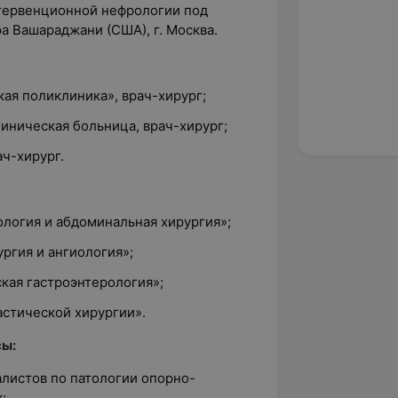
нтервенционной нефрологии под
а Вашараджани (США), г. Москва.
кая поликлиника», врач-хирург;
линическая больница, врач-хирург;
ач-хирург.
логия и абдоминальная хирургия»;
ргия и ангиология»;
кая гастроэнтерология»;
астической хирургии».
сы:
алистов по патологии опорно-
;