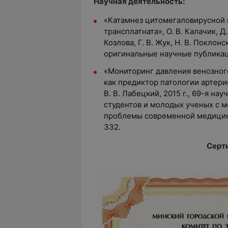
Научная деятельность:
«Катамнез цитомегаловирусной 
трансплатната», О. В. Калачик, Д.
Козлова, Г. В. Жук, Н. В. Поклонс
оригинальные научные публикации,
«Мониторинг давления венозног
как предиктор патологии артери
В. В. Лабецкий, 2015 г., 69-я н
студентов и молодых ученых с 
проблемы современной медицины
332.
Серт