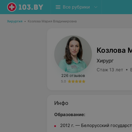
Все рубрики
Хирургия
•
Козлова Мария Владимировна
Козлова 
Хирург
Стаж 13 лет • 
226 отзывов
5.0
Инфо
Образование:
2012 г. — Белорусский государс