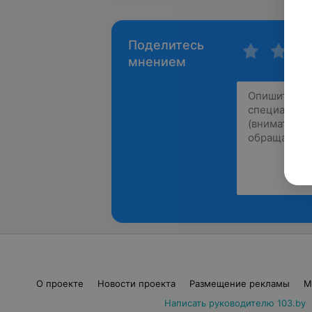
Поделитесь
мнением
О проекте
Новости проекта
Размещение рекламы
М
Написать руководителю 103.by