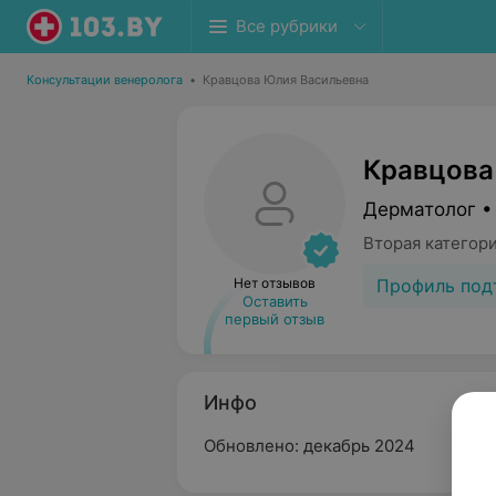
Все рубрики
Консультации венеролога
•
Кравцова Юлия Васильевна
Кравцова
Дерматолог •
Вторая категор
Профиль под
Нет отзывов
Оставить
первый отзыв
Инфо
Обновлено: декабрь 2024