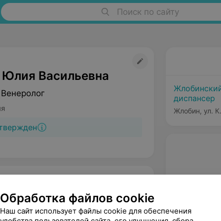
Поиск по сайту
 Юлия Васильевна
Жлобинский
 Венеролог
диспансер
ия
Жлобин, ул. К
твержден
Обработка файлов cookie
Наш сайт использует файлы cookie для обеспечения
удобства пользователей сайта, его улучшения, сбора