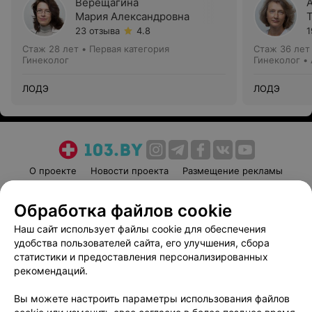
Верещагина
Мария Александровна
23 отзыва
4.8
1
Стаж 28 лет
•
Первая категория
Стаж 36 лет
Гинеколог
Гинеколог •
ЛОДЭ
ЛОДЭ
О проекте
Новости проекта
Размещение рекламы
Медицинский маркетинг
Публичный договор
Обработка файлов cookie
Пользовательское соглашение
Способы оплаты
Наш сайт использует файлы cookie для обеспечения
Вакансии
Партнеры
удобства пользователей сайта, его улучшения, сбора
Написать руководителю 103.by
статистики и предоставления персонализированных
Написать в поддержку
рекомендаций.
Персональные настройки cookie
Вы можете настроить параметры использования файлов
Обработка персональных данных