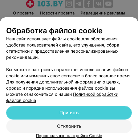
О проекте
Новости проекта
Размещение рекламы
Медицинский маркетинг
Публичный договор
Обработка файлов cookie
Пользовательское соглашение
Способы оплаты
Наш сайт использует файлы cookie для обеспечения
Вакансии
Партнеры
удобства пользователей сайта, его улучшения, сбора
Написать руководителю 103.by
статистики и предоставления персонализированных
Написать в поддержку
рекомендаций.
Персональные настройки cookie
Вы можете настроить параметры использования файлов
Обработка персональных данных
cookie или изменить свое согласие в более позднее время.
Для получения дополнительной информации о целях,
сроках и порядке использования файлов cookie вы
можете ознакомиться с нашей
Политикой обработки
файлов cookie
Принять
© 2026 ООО «Артокс Лаб», УНП 191700409
| 220012, Республика Беларусь,
г. Минск, улица Толбухина, 2, пом. 16 | help@103.by
Отклонить
Служба поддержки
+375 291212755
Персональные настройки Cookie