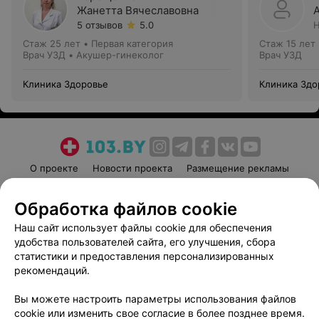
Жанетта Вячеславовна
5 отзывов
5.0
Н
Стаж 25 лет
•
Первая категория
Стаж 15 лет
Врач УЗД • Акушер-гинеколог
Врач УЗД
Клиника Здоровье
Клиника Здо
О проекте
Новости проекта
Размещение рекламы
Медицинский маркетинг
Публичный договор
Обработка файлов cookie
Пользовательское соглашение
Способы оплаты
Наш сайт использует файлы cookie для обеспечения
Вакансии
Партнеры
удобства пользователей сайта, его улучшения, сбора
Написать руководителю 103.by
статистики и предоставления персонализированных
Написать в поддержку
рекомендаций.
Персональные настройки cookie
Вы можете настроить параметры использования файлов
Обработка персональных данных
cookie или изменить свое согласие в более позднее время.