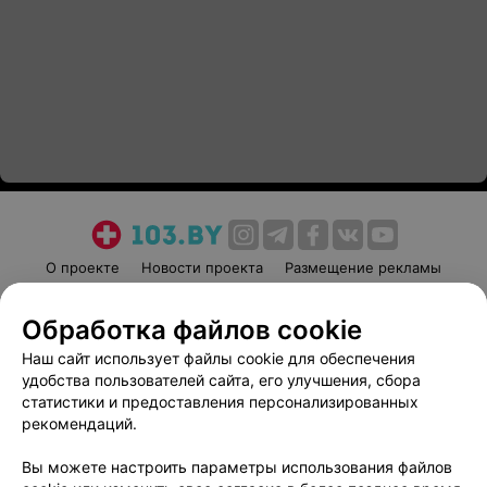
О проекте
Новости проекта
Размещение рекламы
Медицинский маркетинг
Публичный договор
Обработка файлов cookie
Пользовательское соглашение
Способы оплаты
Наш сайт использует файлы cookie для обеспечения
Вакансии
Партнеры
удобства пользователей сайта, его улучшения, сбора
Написать руководителю 103.by
статистики и предоставления персонализированных
Написать в поддержку
рекомендаций.
Персональные настройки cookie
Вы можете настроить параметры использования файлов
Обработка персональных данных