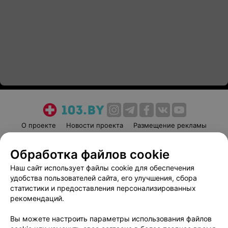
О проекте
Новости проекта
Размещение рекламы
Медицинский маркетинг
Публичный договор
Обработка файлов cookie
Пользовательское соглашение
Способы оплаты
Наш сайт использует файлы cookie для обеспечения
Вакансии
Партнеры
удобства пользователей сайта, его улучшения, сбора
Написать руководителю 103.by
статистики и предоставления персонализированных
Написать в поддержку
рекомендаций.
Персональные настройки cookie
Вы можете настроить параметры использования файлов
Обработка персональных данных