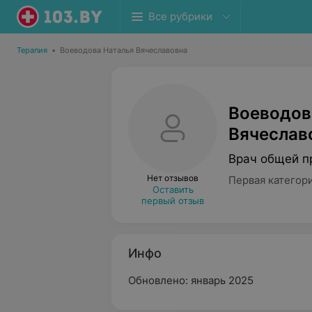
Все рубрики
Терапия
•
Воеводова Наталья Вячеславовна
Воеводов
Вячеслав
Врач общей п
Нет отзывов
Первая категор
Оставить
первый отзыв
Инфо
Обновлено: январь 2025