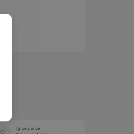
Церковный
Лугов