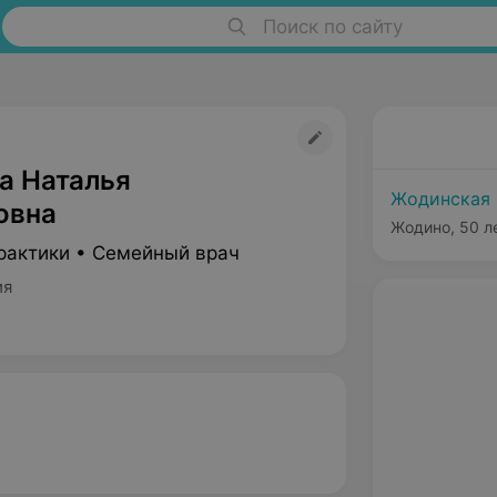
Поиск по сайту
а Наталья
Жодинская 
овна
Жодино, 50 л
рактики • Семейный врач
ия