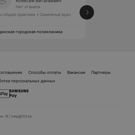
Алексей Витальевич
Алекс
Нет отзывов
Нет от
ч общей практики • Семейный врач
Высшая категория
Врач общей практ
инская городская поликлиника
Жодинская городс
соглашение
Способы оплаты
Вакансии
Партнеры
ботка персональных данных
ом. 16 | help@103.by