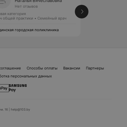
Наталья Вячеславовна
Алекс
Нет отзывов
Нет от
вая категория
Врач общей практ
ч общей практики • Семейный врач
инская городская поликлиника
Жодинская городс
соглашение
Способы оплаты
Вакансии
Партнеры
ботка персональных данных
ом. 16 | help@103.by