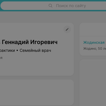
Поиск по сайту
 Геннадий Игоревич
Жодинская 
Жодино, 50 л
рактики • Семейный врач
ия