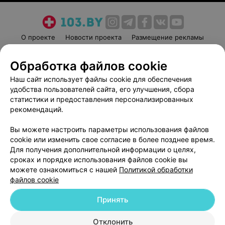
О проекте
Новости проекта
Размещение рекламы
Медицинский маркетинг
Публичный договор
Обработка файлов cookie
Пользовательское соглашение
Способы оплаты
Наш сайт использует файлы cookie для обеспечения
Вакансии
Партнеры
удобства пользователей сайта, его улучшения, сбора
Написать руководителю 103.by
статистики и предоставления персонализированных
Написать в поддержку
рекомендаций.
Персональные настройки cookie
Вы можете настроить параметры использования файлов
Обработка персональных данных
cookie или изменить свое согласие в более позднее время.
Для получения дополнительной информации о целях,
сроках и порядке использования файлов cookie вы
можете ознакомиться с нашей
Политикой обработки
файлов cookie
Принять
© 2026 ООО «Артокс Лаб», УНП 191700409
| 220012, Республика Беларусь,
г. Минск, улица Толбухина, 2, пом. 16 | help@103.by
Отклонить