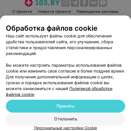
О проекте
Новости проекта
Размещение рекламы
Медицинский маркетинг
Публичный договор
Обработка файлов cookie
Пользовательское соглашение
Способы оплаты
Наш сайт использует файлы cookie для обеспечения
Вакансии
Партнеры
удобства пользователей сайта, его улучшения, сбора
Написать руководителю 103.by
статистики и предоставления персонализированных
Написать в поддержку
рекомендаций.
Персональные настройки cookie
Вы можете настроить параметры использования файлов
Обработка персональных данных
cookie или изменить свое согласие в более позднее время.
Для получения дополнительной информации о целях,
сроках и порядке использования файлов cookie вы
можете ознакомиться с нашей
Политикой обработки
файлов cookie
Принять
© 2026 ООО «Артокс Лаб», УНП 191700409
| 220012, Республика Беларусь,
г. Минск, улица Толбухина, 2, пом. 16 | help@103.by
Отклонить
Служба поддержки
+375 291212755
Персональные настройки Cookie