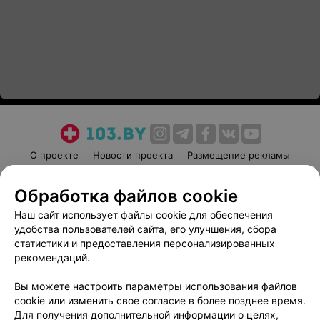
О проекте
Новости проекта
Размещение рекламы
Медицинский маркетинг
Публичный договор
Обработка файлов cookie
Пользовательское соглашение
Способы оплаты
Наш сайт использует файлы cookie для обеспечения
Вакансии
Партнеры
удобства пользователей сайта, его улучшения, сбора
Написать руководителю 103.by
статистики и предоставления персонализированных
Написать в поддержку
рекомендаций.
Персональные настройки cookie
Вы можете настроить параметры использования файлов
Обработка персональных данных
cookie или изменить свое согласие в более позднее время.
Для получения дополнительной информации о целях,