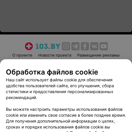
О проекте
Новости проекта
Размещение рекламы
Медицинский маркетинг
Публичный договор
Обработка файлов cookie
Пользовательское соглашение
Способы оплаты
Наш сайт использует файлы cookie для обеспечения
Вакансии
Партнеры
удобства пользователей сайта, его улучшения, сбора
Написать руководителю 103.by
статистики и предоставления персонализированных
Написать в поддержку
рекомендаций.
Персональные настройки cookie
Вы можете настроить параметры использования файлов
Обработка персональных данных
cookie или изменить свое согласие в более позднее время.
Для получения дополнительной информации о целях,
сроках и порядке использования файлов cookie вы