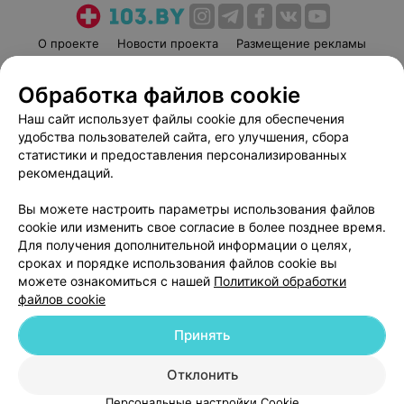
О проекте
Новости проекта
Размещение рекламы
Медицинский маркетинг
Публичный договор
Обработка файлов cookie
Пользовательское соглашение
Способы оплаты
Наш сайт использует файлы cookie для обеспечения
Вакансии
Партнеры
удобства пользователей сайта, его улучшения, сбора
Написать руководителю 103.by
статистики и предоставления персонализированных
Написать в поддержку
рекомендаций.
Персональные настройки cookie
Вы можете настроить параметры использования файлов
Обработка персональных данных
cookie или изменить свое согласие в более позднее время.
Для получения дополнительной информации о целях,
сроках и порядке использования файлов cookie вы
можете ознакомиться с нашей
Политикой обработки
файлов cookie
Принять
© 2026 ООО «Артокс Лаб», УНП 191700409
| 220012, Республика Беларусь,
г. Минск, улица Толбухина, 2, пом. 16 | help@103.by
Отклонить
Служба поддержки
+375 291212755
Персональные настройки Cookie