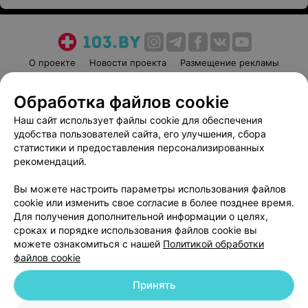
О проекте
Новости проекта
Размещение рекламы
Медицинский маркетинг
Публичный договор
Обработка файлов cookie
Пользовательское соглашение
Способы оплаты
Наш сайт использует файлы cookie для обеспечения
Вакансии
Партнеры
удобства пользователей сайта, его улучшения, сбора
Написать руководителю 103.by
статистики и предоставления персонализированных
Написать в поддержку
рекомендаций.
Персональные настройки cookie
Вы можете настроить параметры использования файлов
Обработка персональных данных
cookie или изменить свое согласие в более позднее время.
Для получения дополнительной информации о целях,
сроках и порядке использования файлов cookie вы
можете ознакомиться с нашей
Политикой обработки
файлов cookie
Принять
© 2026 ООО «Артокс Лаб», УНП 191700409
| 220012, Республика Беларусь,
г. Минск, улица Толбухина, 2, пом. 16 | help@103.by