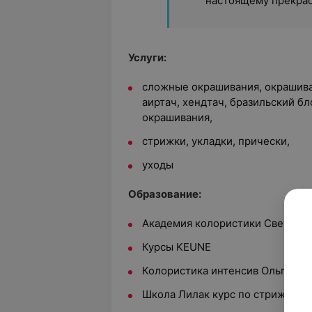
настоящему прекрас
Услуги:
cложные окрашивания, окрашиван
аиртач, хендтач, бразильский б
окрашивания,
стрижки, укладки, прически,
уходы
Образование:
Академия колористики Светлан
Курсы KEUNE
Колористика интенсив Ольги Гу
Школа Лилак курс по стрижкам