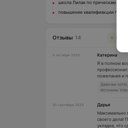
школа Лилак по прическам
повышение квалифиакции по пр
Отзывы
14
5.0
Катерина
9 октября 2025
Я в полном вос
профессионал 
пожелания и п
Девочки хотят,
Источник Yclie
Дарья
30 сентября 2025
Максимально п
своего дела! 
укладка, что с