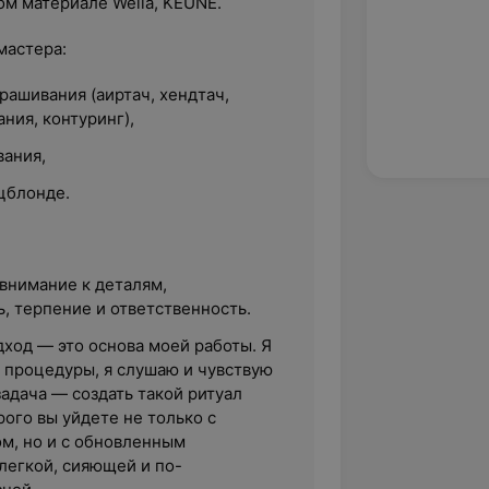
м материале Wella, KEUNE.
мастера:
рашивания (аиртач, хендтач,
ния, контуринг),
ания,
цблонде.
внимание к деталям,
, терпение и ответственность.
ход — это основа моей работы. Я
 процедуры, я слушаю и чувствую
адача — создать такой ритуал
рого вы уйдете не только с
м, но и с обновленным
егкой, сияющей и по-