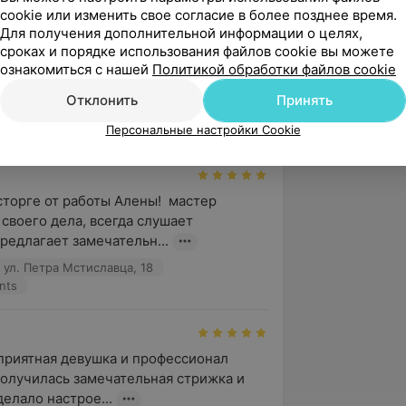
cookie или изменить свое согласие в более позднее время.
Для получения дополнительной информации о целях,
ическам Александры Сафоновой
сроках и порядке использования файлов cookie вы можете
ознакомиться с нашей
Политикой обработки файлов cookie
Отклонить
Принять
Девочки хотят, ул. Петра Мстиславца, 18
Персональные настройки Cookie
торге от работы Алены!  мастер 
своего дела, всегда слушает 
редлагает замечательн...
 ул. Петра Мстиславца, 18
nts
риятная девушка и профессионал 
Получилась замечательная стрижка и 
делало настрое...