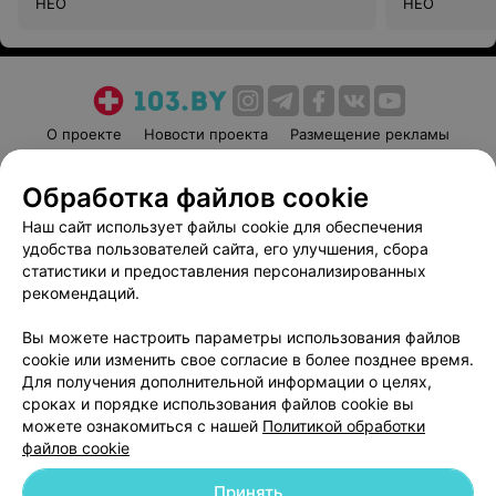
НЕО
НЕО
О проекте
Новости проекта
Размещение рекламы
Медицинский маркетинг
Публичный договор
Обработка файлов cookie
Пользовательское соглашение
Способы оплаты
Наш сайт использует файлы cookie для обеспечения
Вакансии
Партнеры
удобства пользователей сайта, его улучшения, сбора
Написать руководителю 103.by
статистики и предоставления персонализированных
Написать в поддержку
рекомендаций.
Персональные настройки cookie
Вы можете настроить параметры использования файлов
Обработка персональных данных
cookie или изменить свое согласие в более позднее время.
Для получения дополнительной информации о целях,
сроках и порядке использования файлов cookie вы
можете ознакомиться с нашей
Политикой обработки
файлов cookie
Принять