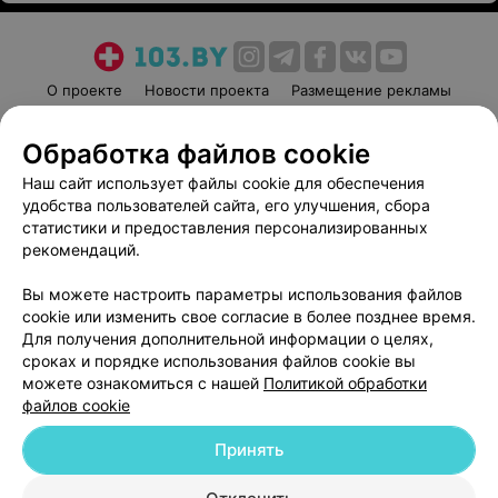
О проекте
Новости проекта
Размещение рекламы
Медицинский маркетинг
Публичный договор
Обработка файлов cookie
Пользовательское соглашение
Способы оплаты
Наш сайт использует файлы cookie для обеспечения
Вакансии
Партнеры
удобства пользователей сайта, его улучшения, сбора
Написать руководителю 103.by
статистики и предоставления персонализированных
Написать в поддержку
рекомендаций.
Персональные настройки cookie
Вы можете настроить параметры использования файлов
Обработка персональных данных
cookie или изменить свое согласие в более позднее время.
Для получения дополнительной информации о целях,
сроках и порядке использования файлов cookie вы
можете ознакомиться с нашей
Политикой обработки
файлов cookie
Принять
© 2026 ООО «Артокс Лаб», УНП 191700409
| 220012, Республика Беларусь,
г. Минск, улица Толбухина, 2, пом. 16 | help@103.by