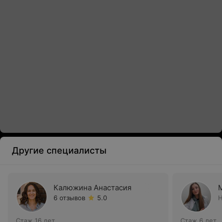
Другие специалисты
Калюжина Анастасия
6 отзывов
5.0
Н
Стаж 16 лет
Стаж 6 лет