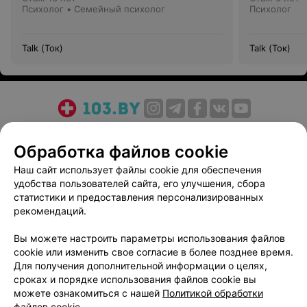
Психолог • Семейный психолог
Психолог
Talk (Ток)
Talk (Ток)
О проекте
Новости проекта
Размещение рекламы
Обработка файлов cookie
Медицинский маркетинг
Публичный договор
Пользовательское соглашение
Способы оплаты
Наш сайт использует файлы cookie для обеспечения
удобства пользователей сайта, его улучшения, сбора
Вакансии
Партнеры
статистики и предоставления персонализированных
Написать руководителю 103.by
рекомендаций.
Написать в поддержку
Вы можете настроить параметры использования файлов
Персональные настройки cookie
cookie или изменить свое согласие в более позднее время.
Обработка персональных данных
Для получения дополнительной информации о целях,
сроках и порядке использования файлов cookie вы
можете ознакомиться с нашей
Политикой обработки
файлов cookie