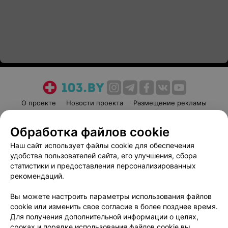
О проекте
Новости проекта
Размещение рекламы
Медицинский маркетинг
Публичный договор
Обработка файлов cookie
Пользовательское соглашение
Способы оплаты
Наш сайт использует файлы cookie для обеспечения
Вакансии
Партнеры
удобства пользователей сайта, его улучшения, сбора
Написать руководителю 103.by
статистики и предоставления персонализированных
Написать в поддержку
рекомендаций.
Персональные настройки cookie
Вы можете настроить параметры использования файлов
Обработка персональных данных
cookie или изменить свое согласие в более позднее время.
Для получения дополнительной информации о целях,
сроках и порядке использования файлов cookie вы