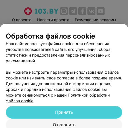
О проекте
Новости проекта
Размещение рекламы
Медицинский маркетинг
Публичный договор
Обработка файлов cookie
Пользовательское соглашение
Способы оплаты
Наш сайт использует файлы cookie для обеспечения
Вакансии
Партнеры
удобства пользователей сайта, его улучшения, сбора
Написать руководителю 103.by
статистики и предоставления персонализированных
Написать в поддержку
рекомендаций.
Персональные настройки cookie
Вы можете настроить параметры использования файлов
Обработка персональных данных
cookie или изменить свое согласие в более позднее время.
Для получения дополнительной информации о целях,
сроках и порядке использования файлов cookie вы
можете ознакомиться с нашей
Политикой обработки
файлов cookie
Принять
© 2026 ООО «Артокс Лаб», УНП 191700409
| 220012, Республика Беларусь,
г. Минск, улица Толбухина, 2, пом. 16 | help@103.by
Отклонить