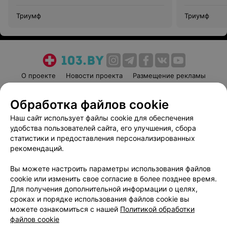
Триумф
Триумф
О проекте
Новости проекта
Размещение рекламы
Медицинский маркетинг
Публичный договор
Обработка файлов cookie
Пользовательское соглашение
Способы оплаты
Наш сайт использует файлы cookie для обеспечения
Вакансии
Партнеры
удобства пользователей сайта, его улучшения, сбора
Написать руководителю 103.by
статистики и предоставления персонализированных
Написать в поддержку
рекомендаций.
Персональные настройки cookie
Вы можете настроить параметры использования файлов
Обработка персональных данных
cookie или изменить свое согласие в более позднее время.
Для получения дополнительной информации о целях,
сроках и порядке использования файлов cookie вы
можете ознакомиться с нашей
Политикой обработки
файлов cookie